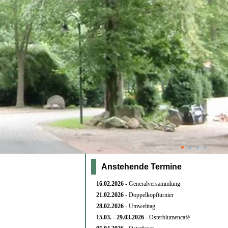
Anstehende Termine
16.02.
2026
- Generalversammlung
21.02.
2026
- Doppelkopfturnier
28.02.
2026
- Umwelttag
15.03. - 29
.03.2026
- Osterblumencafé