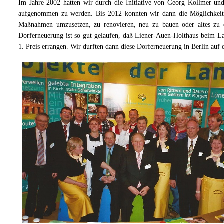
Im Jahre 2002 hatten wir durch die Initiative von Georg Kollmer 
aufgenommen zu werden. Bis 2012 konnten wir dann die Möglichkeit nu
Maßnahmen umzusetzen, zu renovieren, neu zu bauen oder altes zu 
Dorferneuerung ist so gut gelaufen, daß Liener-Auen-Holthaus beim La
1. Preis errangen. Wir durften dann diese Dorferneuerung in Berlin auf