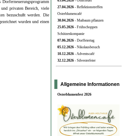
05.04.
2026
- Osterfeuer
as Dorferneuerungsprogramm
27.04.
2026
- Reflektionstreffen
und privaten Bereich, viele
Osterblumencafé
ten bezuschußt werden. Die
30.04.
2026
- Maibaum pflanzen
gezeichnet wurden und einen
25.05.
2026
- Frühschoppen
Schützenkompanie
07.06.
2026
- Dorffeiertag
05.12.
2026
- Nikolausbesuch
10.12.
2026
- Adventscafé
32.12.
2026
- Silvesterfeier
Allgemeine Informationen
Osterblumenfest 2026